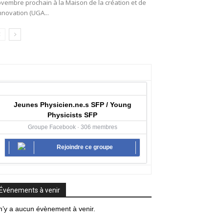
vembre prochain à la Maison de la création et de
innovation (UGA...
Jeunes Physicien.ne.s SFP / Young
Physicists SFP
Groupe Facebook · 306 membres
Rejoindre ce groupe
Événements à venir
 n’y a aucun évènement à venir.