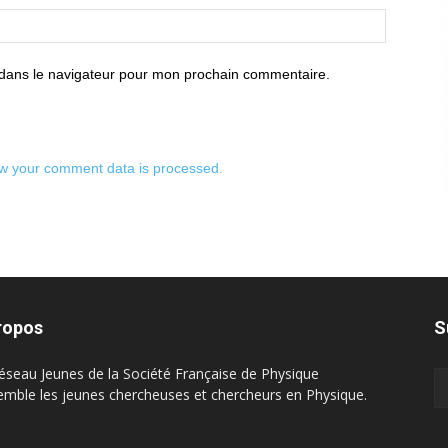
 dans le navigateur pour mon prochain commentaire.
w your comment data is processed.
ropos
S
éseau Jeunes de la Société Française de Physique
emble les jeunes chercheuses et chercheurs en Physique.