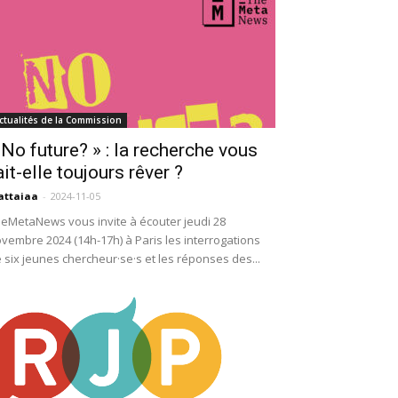
ctualités de la Commission
 No future? » : la recherche vous
ait-elle toujours rêver ?
attaiaa
-
2024-11-05
eMetaNews vous invite à écouter jeudi 28
vembre 2024 (14h-17h) à Paris les interrogations
 six jeunes chercheur·se·s et les réponses des...