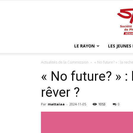
LE RAYON
LES JEUNES
Actualités de la Commission
« No future? » : la rech
« No future? » :
rêver ?
Par
mattaiaa
-
2024-11-05
1053
0