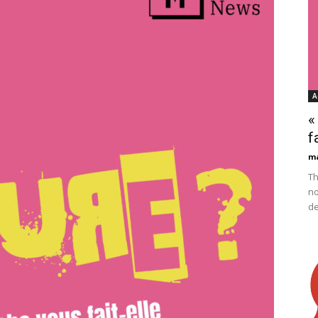
A
«
f
m
Th
no
de