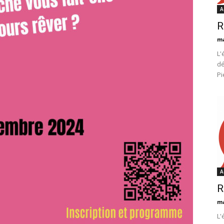
A
R
m
L'
dé
Pi
A
R
m
L'