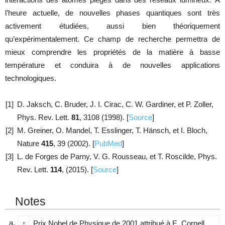
l’heure actuelle, de nouvelles phases quantiques sont très
activement étudiées, aussi bien théoriquement
qu’expérimentalement. Ce champ de recherche permettra de
mieux comprendre les propriétés de la matière à basse
température et conduira à de nouvelles applications
technologiques.
[1]
D. Jaksch, C. Bruder, J. I. Cirac, C. W. Gardiner, et P. Zoller,
Phys. Rev. Lett.
81
, 3108 (1998).
[
Source
]
[2]
M. Greiner, O. Mandel, T. Esslinger, T. Hänsch, et I. Bloch,
Nature
415
, 39 (2002).
[
PubMed
]
[3]
L. de Forges de Parny, V. G. Rousseau, et T. Roscilde, Phys.
Rev. Lett.
114
, (2015).
[
Source
]
Notes
a.
↑
Prix Nobel de Physique de 2001 attribué à E. Cornell,