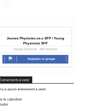
Jeunes Physicien.ne.s SFP / Young
Physicists SFP
Groupe Facebook · 306 membres
Rejoindre ce groupe
Événements à venir
 n’y a aucun évènement à venir.
ir le calendrier
outer