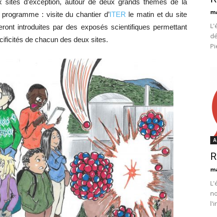
x sites d’exception, autour de deux grands thèmes de la
m
u programme : visite du chantier d’
ITER
le matin et du site
L'
eront introduites par des exposés scientifiques permettant
dé
cificités de chacun des deux sites.
Pi
A
R
m
L'
no
l'