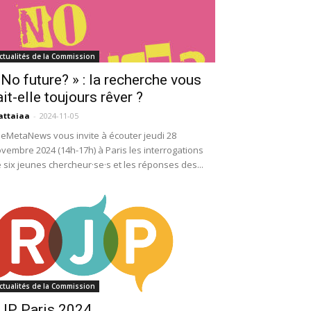
ctualités de la Commission
 No future? » : la recherche vous
ait-elle toujours rêver ?
attaiaa
-
2024-11-05
eMetaNews vous invite à écouter jeudi 28
vembre 2024 (14h-17h) à Paris les interrogations
 six jeunes chercheur·se·s et les réponses des...
ctualités de la Commission
JP Paris 2024