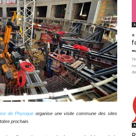
A
«
f
m
Th
no
de
ise de Physique
organise une visite commune des sites
obre prochain.
A
R