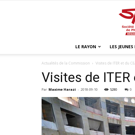
LE RAYON
LES JEUNES
Actualités de la Commission
Visites de ITER et du 
Visites de ITER
Par
Maxime Harazi
-
2018-09-10
5280
0