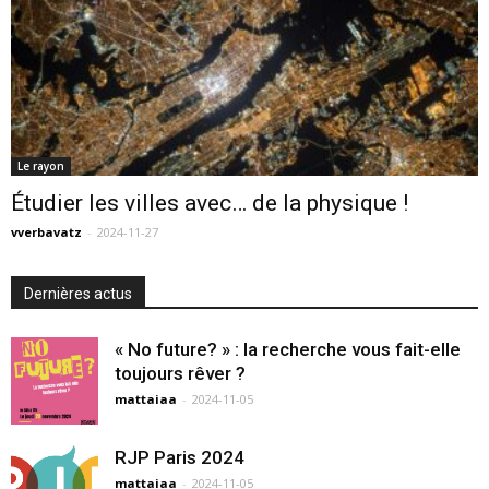
Le rayon
Étudier les villes avec… de la physique !
vverbavatz
-
2024-11-27
Dernières actus
« No future? » : la recherche vous fait-elle
toujours rêver ?
mattaiaa
-
2024-11-05
RJP Paris 2024
mattaiaa
-
2024-11-05