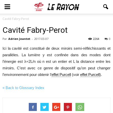
Cavité Fabry-Perot
Cavité Fabry-Perot
Par
Adrien Jeantet
-
2017-03-07
2264
0
Ici la cavité est constitué de deux miroirs semi-réfléchissants et
parallèles. La lumière y est confinée dans des modes dont
l’énergie est λ=2L/n où n est un entier et L la distance entre les
miroirs. C’est avec ce genre de dispositif qu’on peut changer
l’environnement pour obtenir l’
effet Purcell
(voir
effet Purcell
).
« Back to Glossary Index