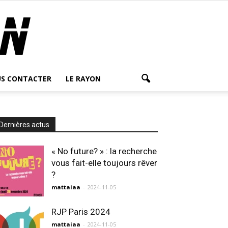
S CONTACTER
LE RAYON
Dernières actus
« No future? » : la recherche
vous fait-elle toujours rêver
?
mattaiaa
-
2024-11-05
RJP Paris 2024
mattaiaa
-
2024-11-05