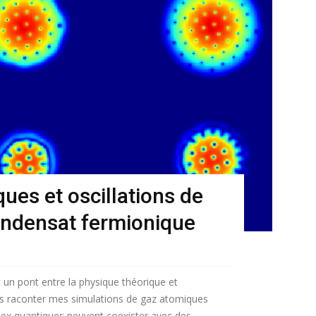
ues et oscillations de
ondensat fermionique
 un pont entre la physique théorique et
ous raconter mes simulations de gaz atomiques
rtex quantiques peuvent coexister avec des