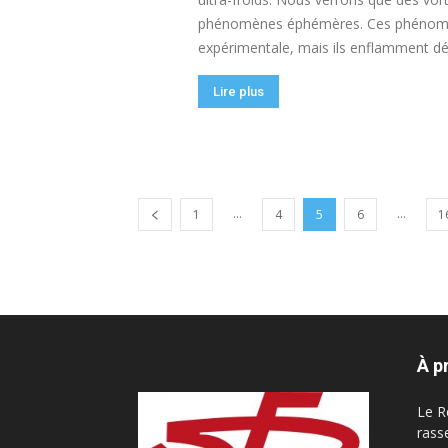
phénomènes éphémères. Ces phénomèn
expérimentale, mais ils enflamment déjà
Lire plus
...
...
1
4
5
6
1
À p
Le R
rass