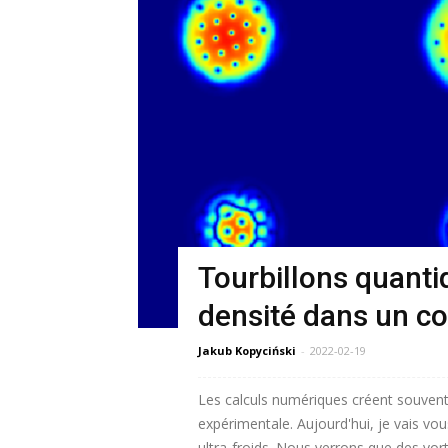
Tourbillons quantiq
densité dans un c
Jakub Kopyciński
-
2022-02-19
Les calculs numériques créent souvent
expérimentale. Aujourd'hui, je vais v
ultra-froids. Nous verrons que des vo