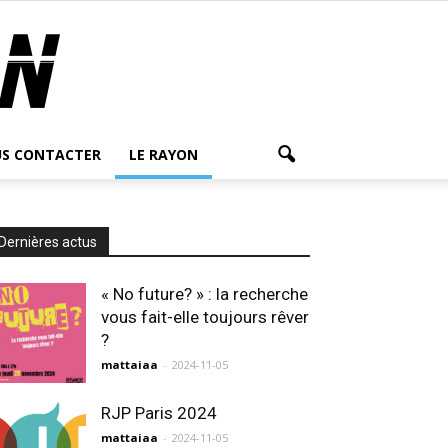
S CONTACTER
LE RAYON
Dernières actus
« No future? » : la recherche
vous fait-elle toujours rêver
?
mattaiaa
-
2024-11-05
RJP Paris 2024
mattaiaa
-
2024-11-05