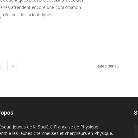
es attendent encore une confirmation
 l'esprit des scientifiques.
6
Page 5 sur 16
ropos
S
éseau Jeunes de la Société Française de Physique
emble les jeunes chercheuses et chercheurs en Physique.