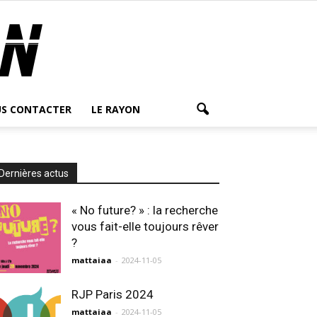
S CONTACTER
LE RAYON
Dernières actus
« No future? » : la recherche
vous fait-elle toujours rêver
?
mattaiaa
-
2024-11-05
RJP Paris 2024
mattaiaa
-
2024-11-05