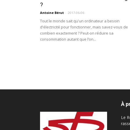
?
Antoine Bérut
-
2017-06-06
Tout le monde sait qu'un ordinateur a besoin
d'électricité pour fonctionner, mais savez-vous de
combien exactement ? Peut-on réduire sa
consommation autant que l’on...
À p
Le R
rass