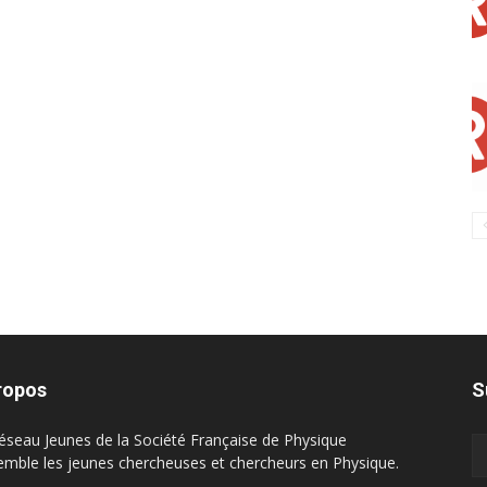
ropos
S
éseau Jeunes de la Société Française de Physique
emble les jeunes chercheuses et chercheurs en Physique.