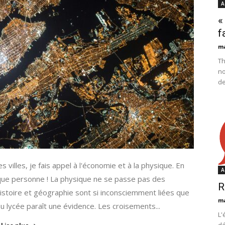
A
«
f
m
Th
no
de
s villes, je fais appel à l'économie et à la physique. En
A
choque personne ! La physique ne se passe pas des
R
histoire et géographie sont si inconsciemment liées que
m
lycée paraît une évidence. Les croisements...
L'