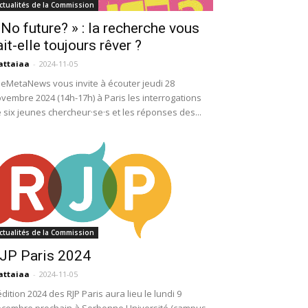
ctualités de la Commission
 No future? » : la recherche vous
ait-elle toujours rêver ?
attaiaa
-
2024-11-05
eMetaNews vous invite à écouter jeudi 28
vembre 2024 (14h-17h) à Paris les interrogations
 six jeunes chercheur·se·s et les réponses des...
ctualités de la Commission
JP Paris 2024
attaiaa
-
2024-11-05
édition 2024 des RJP Paris aura lieu le lundi 9