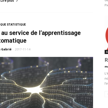
dé
Lire plus
Pi
QUE STATISTIQUE
 au service de l’apprentissage
tomatique
 Gabrié
2017-11-14
-
A
R
m
L'
no
l'