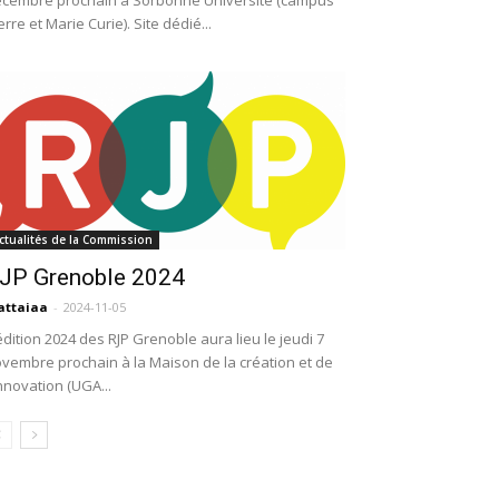
cembre prochain à Sorbonne Université (campus
erre et Marie Curie). Site dédié...
ctualités de la Commission
JP Grenoble 2024
attaiaa
-
2024-11-05
édition 2024 des RJP Grenoble aura lieu le jeudi 7
vembre prochain à la Maison de la création et de
innovation (UGA...