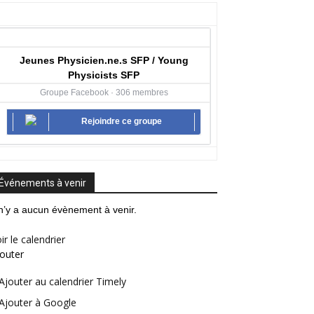
Jeunes Physicien.ne.s SFP / Young
Physicists SFP
Groupe Facebook · 306 membres
Rejoindre ce groupe
Événements à venir
 n’y a aucun évènement à venir.
ir le calendrier
outer
Ajouter au calendrier Timely
Ajouter à Google