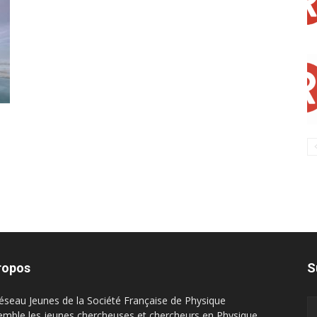
ropos
S
éseau Jeunes de la Société Française de Physique
emble les jeunes chercheuses et chercheurs en Physique.