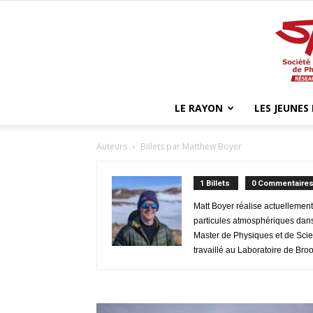
LE RAYON
LES JEUNES
Auteurs
Billets par Matthew Boyer
1 Billets
0 Commentaire
Matt Boyer réalise actuellement 
particules atmosphériques dans 
Master de Physiques et de Scie
travaillé au Laboratoire de Bro