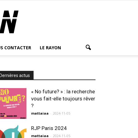
S CONTACTER
LE RAYON
Dernières actus
« No future? » : la recherche
vous fait-elle toujours rêver
?
mattaiaa
-
2024-11-05
RJP Paris 2024
mattaiaa
-
2024-11-05