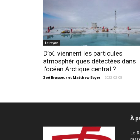
Le rayon
D’où viennent les particules
atmosphériques détectées dans
l’océan Arctique central ?
Zoé Brasseur
et
Matthew Boyer
-
2023-03-08
À p
Le R
rass