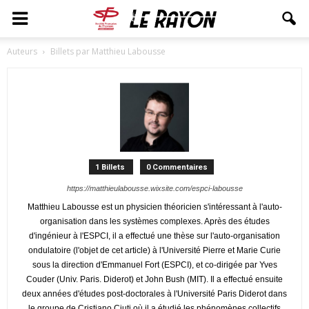
Auteurs
Billets par Matthieu Labousse
1 Billets
0 Commentaires
https://matthieulabousse.wixsite.com/espci-labousse
Matthieu Labousse est un physicien théoricien s'intéressant à l'auto-
organisation dans les systèmes complexes. Après des études
d'ingénieur à l'ESPCI, il a effectué une thèse sur l'auto-organisation
ondulatoire (l'objet de cet article) à l'Université Pierre et Marie Curie
sous la direction d'Emmanuel Fort (ESPCI), et co-dirigée par Yves
Couder (Univ. Paris. Diderot) et John Bush (MIT). Il a effectué ensuite
deux années d'études post-doctorales à l'Université Paris Diderot dans
le groupe de Cristiano Ciuti où il a étudié les phénomènes collectifs